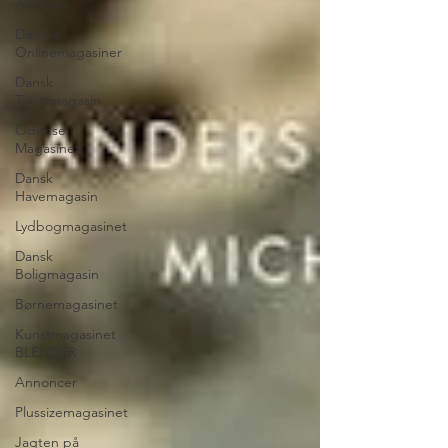
All Posts
Danske
Onlinemagasiner
Dansk
Turistmagasin
Odense
Magasinet
Dansk
Havemagasin
Lydbogmagasinet
Dansk
Boligmagasin
Børnemagasinet
Kunstmagasinet
BLENDER
Annoncer
Plussizemagasinet
Jagten på