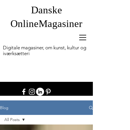
Danske
OnlineM
agasiner
Digitale magasiner, om kunst, kultur og
iværksætteri
Blog
All Posts