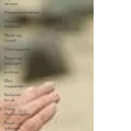
Jensen
Pressemeddelelser
Danske
Reklamer
Mode og
Livsstil
Filmmagasinet
Bøger og
lydbøger
podcast
Elbil-
magasinet
Reklamer
for alt
Dansk
Musikmagasin
Bøger og
lydbøger