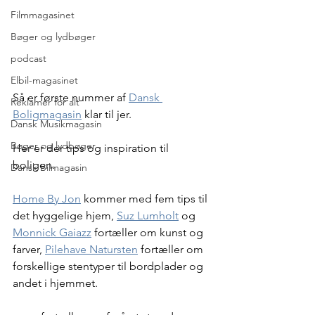
Filmmagasinet
Bøger og lydbøger
podcast
Elbil-magasinet
Så er første nummer af 
Dansk 
Reklamer for alt
Boligmagasin
 klar til jer.
Dansk Musikmagasin
Bøger og lydbøger
Her er der tips og inspiration til 
boligen.
Dansk Bilmagasin
Home By Jon
 kommer med fem tips til 
det hyggelige hjem, 
Suz Lumholt
 og 
Monnick Gaiazz
 fortæller om kunst og 
farver, 
Pilehave Natursten
 fortæller om 
forskellige stentyper til bordplader og 
andet i hjemmet.