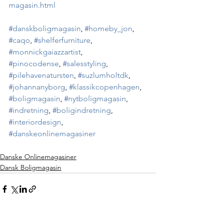
magasin.html
#
danskboligmagasin
, 
#
homeby_jon
,
#
caqo
, 
#
shelferfurniture
, 
#
monnickgaiazzartist
,
#
pinocodense
, 
#
salesstyling
,
#
pilehavenatursten
, 
#
suzlumholtdk
,
#
johannanyborg
, 
#
klassikcopenhagen
,
#
boligmagasin
, 
#
nytboligmagasin
, 
#
indretning
, 
#
boligindretning
, 
#
interiordesign
,
#
danskeonlinemagasiner
Danske Onlinemagasiner
Dansk Boligmagasin