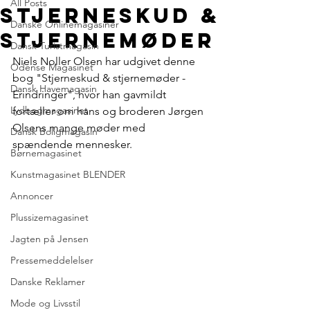
All Posts
Stjerneskud &
Danske Onlinemagasiner
Stjernemøder
Dansk Turistmagasin
Niels Noller Olsen har udgivet denne 
Odense Magasinet
bog "Stjerneskud & stjernemøder - 
Dansk Havemagasin
Erindringer", hvor han gavmildt 
Lydbogmagasinet
fortæller om hans og broderen Jørgen 
Olsens mange møder med 
Dansk Boligmagasin
spændende mennesker.
Børnemagasinet
Kunstmagasinet BLENDER
Annoncer
Plussizemagasinet
Jagten på Jensen
Pressemeddelelser
Danske Reklamer
Mode og Livsstil