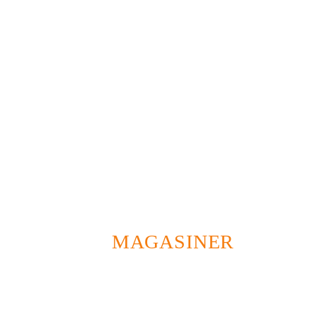
MAGASINER
ODENSEMAGASINET
DANSK BRYLLUPSMAGASIN