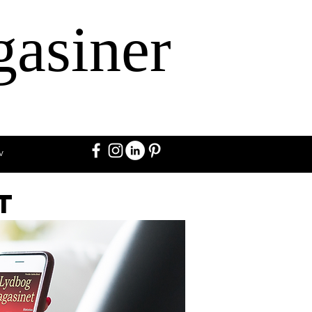
gasiner
v
t