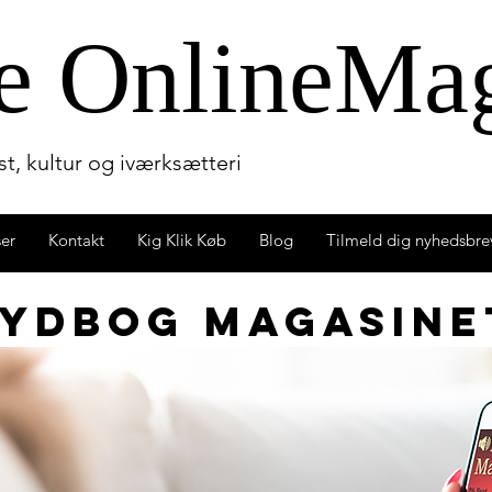
e OnlineM
a
t, kultur og iværksætteri
ser
Kontakt
Kig Klik Køb
Blog
Tilmeld dig nyhedsbre
Lydbog magasine