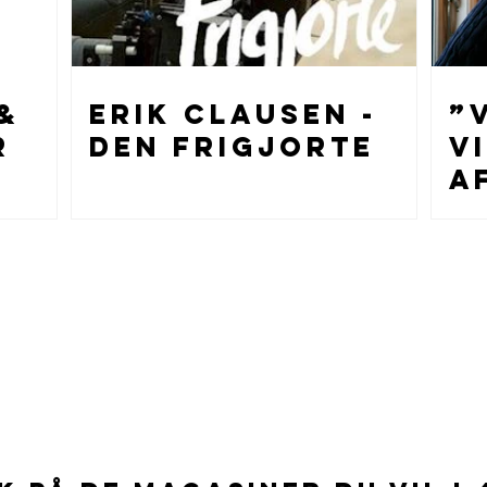
&
Erik Clausen -
”
r
Den frigjorte
v
a
B
B
v
h
E
e