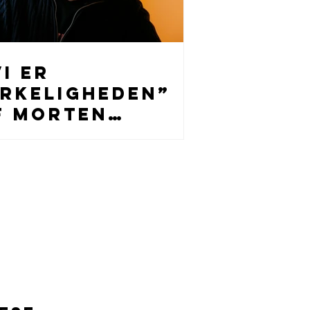
Vi er
irkeligheden”
f Morten
uschmann–
aseret på
irkelige
ændelser i
fterretningstj
nester