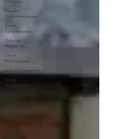
All Posts
Danske
Onlinemagasiner
Dansk
Turistmagasin
Odense
Magasinet
Dansk
Havemagasin
Lydbogmagasinet
Dansk
Boligmagasin
Børnemagasinet
Kunstmagasinet
BLENDER
Annoncer
Plussizemagasinet
Jagten på