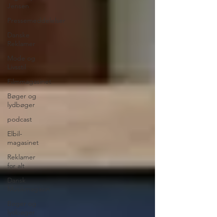
Jensen
Pressemeddelelser
Danske
Reklamer
Mode og
Livsstil
Filmmagasinet
Bøger og
lydbøger
podcast
Elbil-
magasinet
Reklamer
for alt
Dansk
Musikmagasin
Bøger og
lydbøger