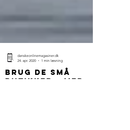
danskeonlinemagasiner.dk
24. apr. 2020
1 min læsning
Brug de små
butikker...med
omtanke
Man kan sagtens besøge de mange små
hyggelige butikker, selv om vi alle skal passe på
med coronavirus