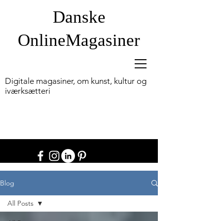
Danske
OnlineM
agasiner
Digitale magasiner, om kunst, kultur og
iværksætteri
Blog
All Posts