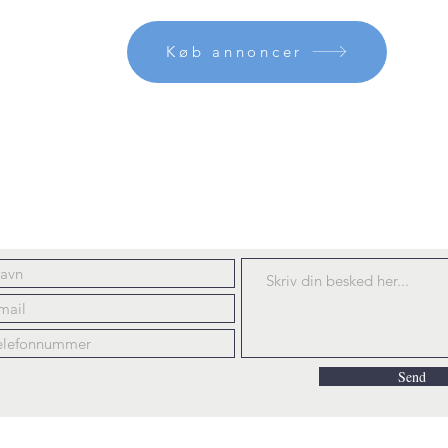
Køb annoncer
riv til Danske Onlinemagas
anskeonlinemagasiner@gmail.
Send