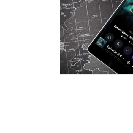
Plussizemagasinet
Jagten på
Filmmagasinet
Bøger og ly
Bøger og lydbøger
Dansk Bi