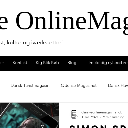
e OnlineM
a
t, kultur og iværksætteri
ser
Kontakt
Kig Klik Køb
Blog
Tilmeld dig nyhedsbre
Dansk Turistmagasin
Odense Magasinet
Dansk Ha
ligmagasin
Børnemagasinet
Kunstmagasinet BLENDER
danskeonlinemagasiner.dk
1. maj 2022
2 min læsning