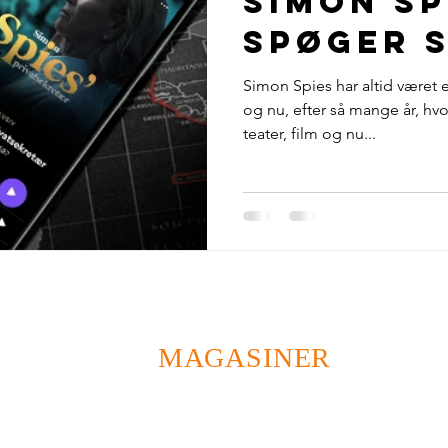
Simon Sp
 Jensen
Pressemeddelelser
Danske Reklamer
Mode o
spøger 
Simon Spies har altid været 
dbøger
podcast
Elbil-magasinet
Reklamer for alt
og nu, efter så mange år, hvo
teater, film og nu...
lmagasin
MAGASINER
ODENSEMAGASINET
DANSK BRYLLUPSMAGASIN