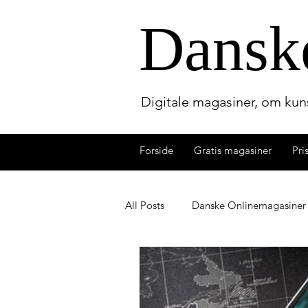
Dansk
Digitale magasiner, om kuns
Forside
Gratis magasiner
Pri
All Posts
Danske Onlinemagasiner
Lydbogmagasinet
Dansk Bo