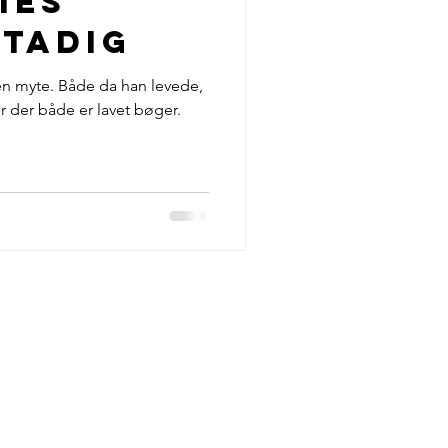
ies
g Livsstil
stadig
en myte. Både da han levede,
Dansk Musikmagasin
r der både er lavet bøger.