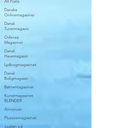
All Posts
Danske
Onlinemagasiner
Dansk
Turistmagasin
Odense
Magasinet
Dansk
Havemagasin
Lydbogmagasinet
Dansk
Boligmagasin
Børnemagasinet
Kunstmagasinet
BLENDER
Annoncer
Plussizemagasinet
Jagten på