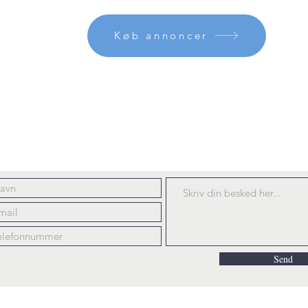
Køb annoncer
riv til Danske Onlinemagas
anskeonlinemagasiner@gmail.
Send