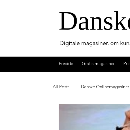
Dansk
Digitale magasiner, om kuns
Forside
Gratis magasiner
Pri
All Posts
Danske Onlinemagasiner
Lydbogmagasinet
Dansk Bo