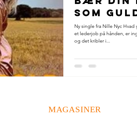
Bær din 
 Jensen
Pressemeddelelser
Danske Reklamer
Mode o
som Gul
Ny single fra Nille Nyc Hva
dbøger
podcast
Elbil-magasinet
Reklamer for alt
et lederjob på hånden, er ing
og det kribler i...
lmagasin
MAGASINER
ODENSEMAGASINET
DANSK BRYLLUPSMAGASIN