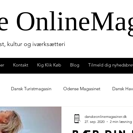
e OnlineM
a
t, kultur og iværksætteri
ser
Kontakt
Kig Klik Køb
Blog
Tilmeld dig nyhedsbre
Dansk Turistmagasin
Odense Magasinet
Dansk Ha
ligmagasin
Børnemagasinet
Kunstmagasinet BLENDER
danskeonlinemagasiner.dk
27. sep. 2020
2 min læsning