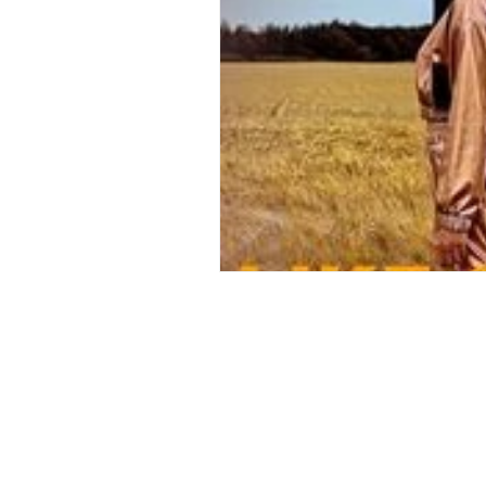
Plussizemagasinet
Jagten på
Filmmagasinet
Bøger og ly
Bøger og lydbøger
Dansk Bi