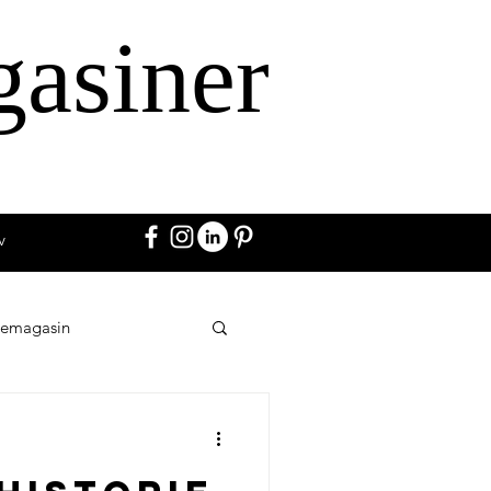
gasiner
v
vemagasin
Annoncer