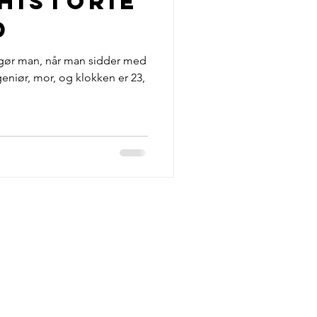
Historie
g Livsstil
d
d gør man, når man sidder med
Dansk Musikmagasin
eniør, mor, og klokken er 23,