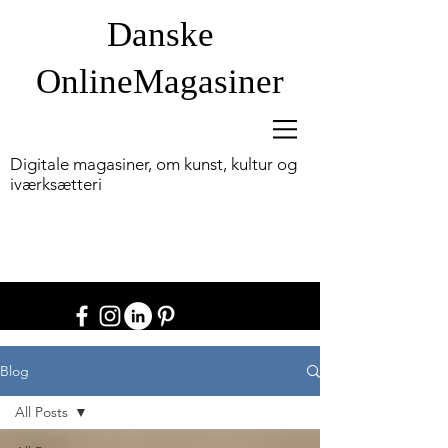
Danske
OnlineM
agasiner
Digitale magasiner, om kunst, kultur og
iværksætteri
Blog
All Posts