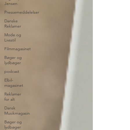
Jensen
Pressemeddelelser
Danske
Reklamer
Mode og
Livsstil
Filmmagasinet
Bøger og
lydbøger
podcast
Elbil-
magasinet
Reklamer
for alt
Dansk
Musikmagasin
Bøger og
lydbøger