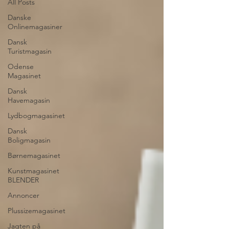
All Posts
Danske
Onlinemagasiner
Dansk
Turistmagasin
Odense
Magasinet
Dansk
Havemagasin
Lydbogmagasinet
Dansk
Boligmagasin
Børnemagasinet
Kunstmagasinet
BLENDER
Annoncer
Plussizemagasinet
Jagten på