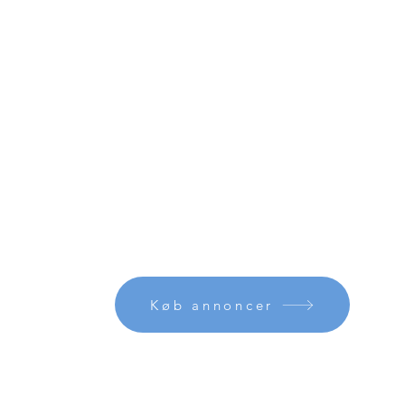
LYDBOGMAGASINET
DANSK BOLIGMAGASIN
DANSK HAVEMAGASIN
STOR SMUK OG DEJLIG
DANSK TURISTMAGASIN
STAND-UP MAGASINET
Køb annoncer
riv til Danske Onlinemagas