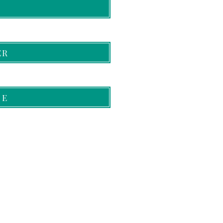
ER
ME