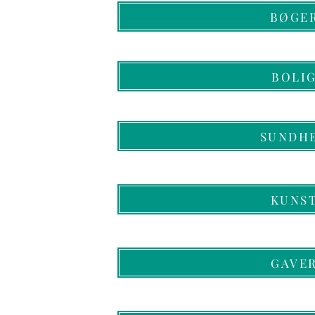
BØGE
BOLI
SUNDH
KUNS
GAVE