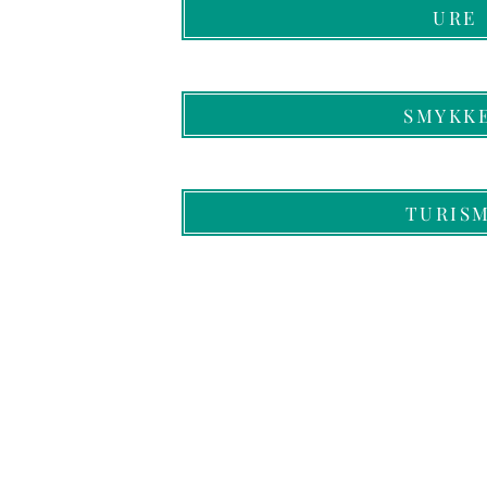
URE
SMYKK
TURIS