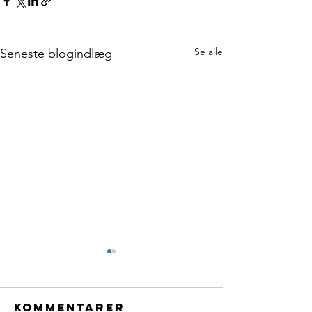
Se alle
Seneste blogindlæg
Kommentarer