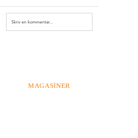
Skriv en kommentar...
Håndsku
Kan man så
eller
græs, der
elektris
hvor der er
mos i
græsplænen?
MAGASINER
ODENSEMAGASINET
DANSK BRYLLUPSMAGASIN
KUNSTMAGASINET BLENDER
DANSK MUSIKMAGASIN
DANSK HESTEMAGASIN