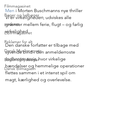
Filmmagasinet
Men
 i Morten Buschmanns nye thriller 
Bøger og lydbøger
Vi er virkeligheden
, udviskes alle 
podcast
grænser mellem ferie, flugt – og farlig 
virkelighed.
Elbil-magasinet
Reklamer for alt
Den danske forfatter er tilbage med 
Dansk Musikmagasin
syvende bind i den anmelderroste 
Indhenter-serie
, hvor virkelige 
Bøger og lydbøger
hændelser og hemmelige operationer 
Dansk Bilmagasin
flettes sammen i et intenst spil om 
magt, kærlighed og overlevelse.