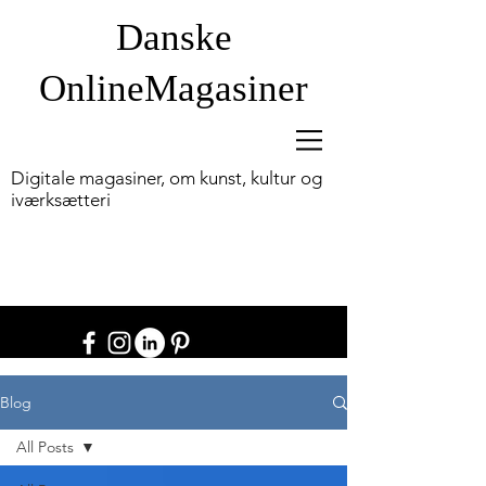
Danske
OnlineM
agasiner
Digitale magasiner, om kunst, kultur og
iværksætteri
Blog
All Posts