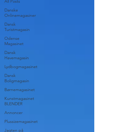
All Posts
Danske
Onlinemagasiner
Dansk
Turistmagasin
Odense
Magasinet
Dansk
Havemagasin
Lydbogmagasinet
Dansk
Boligmagasin
Børnemagasinet
Kunstmagasinet
BLENDER
Annoncer
Plussizemagasinet
Jagten på