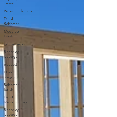
Jensen
Pressemeddelelser
Danske
Reklamer
Mode og
Livsstil
Filmmagasinet
Bøger og
lydbøger
podcast
Elbil-
magasinet
Reklamer
for alt
Dansk
Musikmagasin
Bøger og
lydbøger