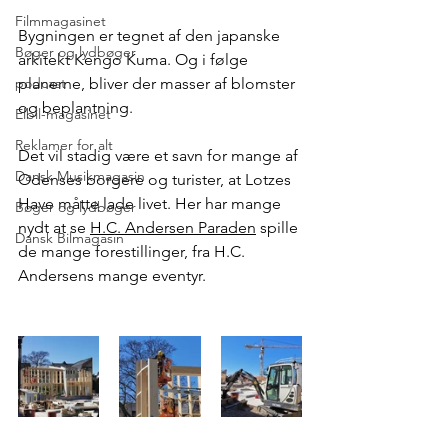
Filmmagasinet
Bygningen er tegnet af 
den japanske 
Bøger og lydbøger
arkitekt Kengo Kuma. Og i følge 
planerne, bliver der masser af blomster 
podcast
og beplantning.
Elbil-magasinet
Reklamer for alt
Det vil stadig være et savn for mange af 
Dansk Musikmagasin
Odenses borgere og turister, at Lotzes 
Have måtte lade livet. Her har mange 
Bøger og lydbøger
nydt at se 
H.C. Andersen Paraden
 spille 
Dansk Bilmagasin
de mange forestillinger, fra H.C. 
Andersens mange eventyr.