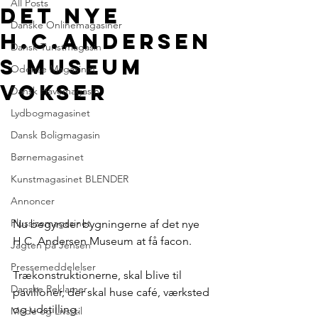
All Posts
Det nye
Danske Onlinemagasiner
H.C.Andersen
Dansk Turistmagasin
s Museum
Odense Magasinet
vokser
Dansk Havemagasin
Lydbogmagasinet
Dansk Boligmagasin
Børnemagasinet
Kunstmagasinet BLENDER
Annoncer
Plussizemagasinet
Nu begynder bygningerne af det nye 
H.C. Andersen Museum at få facon.
Jagten på Jensen
Pressemeddelelser
Trækonstruktionerne, skal blive til 
Danske Reklamer
pavilloner, der skal huse café, værksted 
og udstilling.
Mode og Livsstil