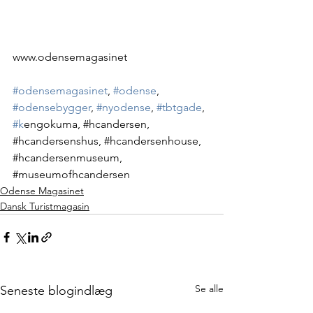
www.odensemagasinet
#odensemagasinet
, 
#odense
, 
#odensebygger
, 
#nyodense
, 
#tbtgade
, 
#k
engokuma, 
#hcandersen
, 
#hcandersenshus
, 
#hcandersenhouse
, 
#hcandersenmuseum
, 
#museumofhcandersen
Odense Magasinet
Dansk Turistmagasin
Se alle
Seneste blogindlæg