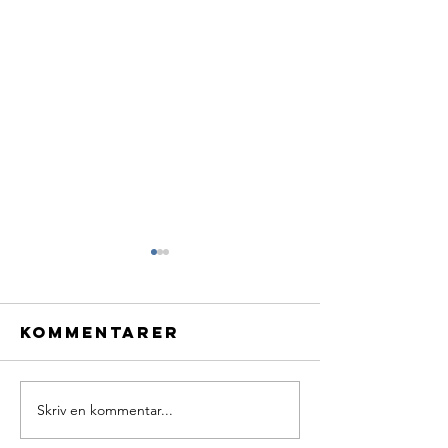
Kommentarer
Skriv en kommentar...
Lars Høg
Der er a