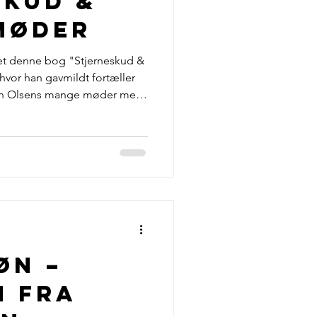
skud &
g Livsstil
møder
vet denne bog "Stjerneskud &
Dansk Musikmagasin
 hvor han gavmildt fortæller
en Olsens mange møder med
og, som man med rette kan
 er spækket med opremsning
e mennesker, som Niels
ange liv, med musik. På sin
rtæller Noller om møder med
us, Ringo Starr, Brian Ma
øn –
n fra