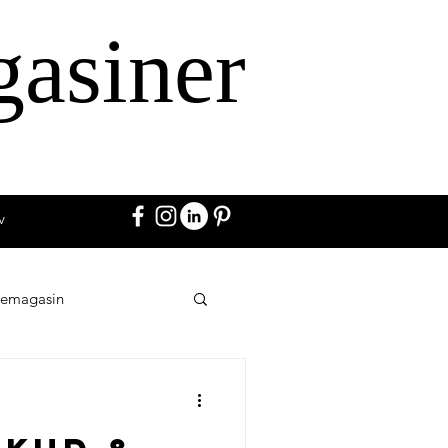
gasiner
v
vemagasin
Annoncer