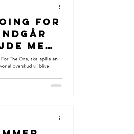
oing For
 indgår
jde med
For The One, skal spille en
vor al overskud vil blive
en, samt
 ny
deo
ammer...