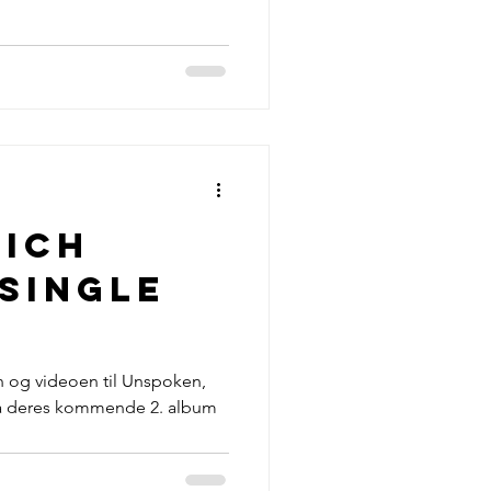
nich
single
o
 og videoen til Unspoken,
ra deres kommende 2. album