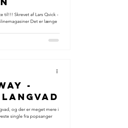
en
e til!!! Skrevet af Lars Qvick -
linemagasiner Det er længe
Way -
 Langvad
ngvad, og der er meget mere i
este single fra popsanger