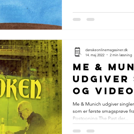
danskeonlinemagasiner.dk
14. maj 2022
2 min læsning
Me & Mu
udgiver 
og vide
Me & Munich udgiver singlen
som er første smagsprøve f
Postponing The Past der...