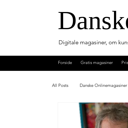
Dansk
Digitale magasiner, om kuns
Forside
Gratis magasiner
Pri
All Posts
Danske Onlinemagasiner
Lydbogmagasinet
Dansk Bo