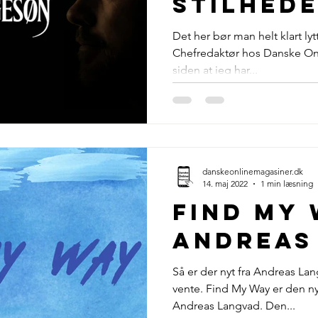
stilhed
Det her bør man helt klart lytt
Chefredaktør hos Danske On
siden at jeg har...
danskeonlinemagasiner.dk
14. maj 2022
1 min læsning
Find My 
Andreas
Så er der nyt fra Andreas La
vente. Find My Way er den ny
Andreas Langvad. Den...