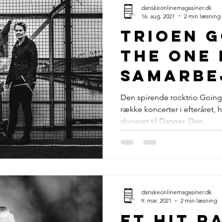
danskeonlinemagasiner.dk
16. aug. 2021
2 min læsning
Trioen G
The One
samarbe
Danner
Den spirende rocktrio Going 
række koncerter i efteråret, h
Stiftels
doneret til Danner. Den...
udgiver
musikvi
danskeonlinemagasiner.dk
9. mar. 2021
2 min læsning
Et hit r