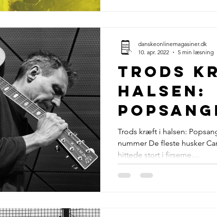
danskeonlinemagasiner.dk
10. apr. 2022
5 min læsning
Trods k
halsen:
Popsang
rammer 
Trods kræft i halsen: Popsa
nummer De fleste husker Car
med nyt
hittede stort i firserne....