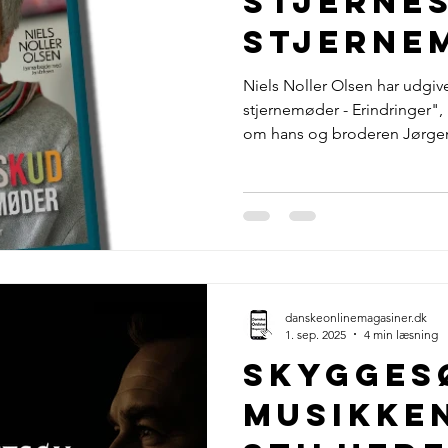
Stjerne
 Jensen
Pressemeddelelser
Danske Reklamer
Mode o
Stjerne
Niels Noller Olsen har udgi
dbøger
podcast
Elbil-magasinet
Reklamer for alt
stjernemøder - Erindringer",
om hans og broderen Jørg
spændende mennesker. En b
lmagasin
kalde for "namedropping",
af alle de mange spændend
Noller Olsen har mødt i sit l
egen uhøjtidelige måde, fo
Sir Cliff Richard, Björn Ulvae
danskeonlinemagasiner.dk
1. sep. 2025
4 min læsning
Skygges
musikke